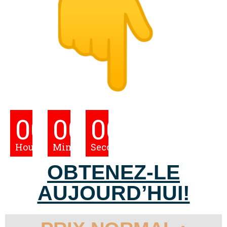
00
00
00
Hours
Minutes
Seconds
OBTENEZ-LE
AUJOURD’HUI!