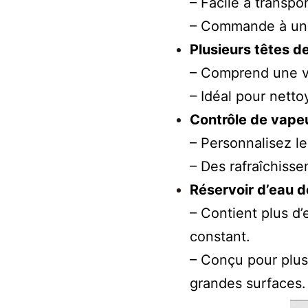
– Facile à transpor
– Commande à un s
Plusieurs têtes d
– Comprend une va
– Idéal pour nettoy
Contrôle de vapeu
– Personnalisez le
– Des rafraîchisse
Réservoir d’eau d
– Contient plus d
constant.
– Conçu pour plu
grandes surfaces.