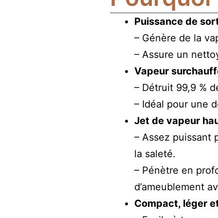
Puissance de sor
– Génère de la v
– Assure un nettoy
Vapeur surchauff
– Détruit 99,9 % d
– Idéal pour une 
Jet de vapeur hau
– Assez puissant p
la saleté.
– Pénètre en profo
d’ameublement ave
Compact, léger e