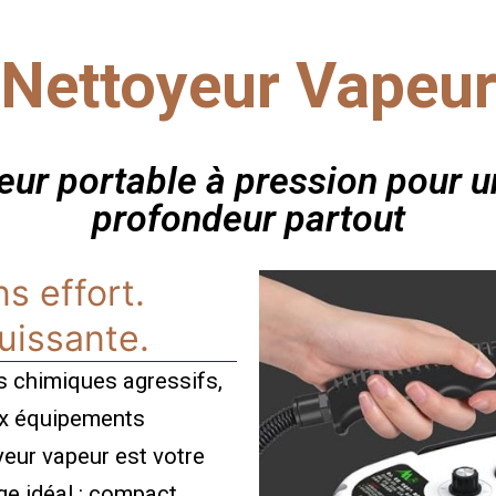
Nettoyeur Vapeu
eur portable à pression pour u
profondeur partout
s effort.
puissante.
s chimiques agressifs,
aux équipements
eur vapeur est votre
e idéal : compact,